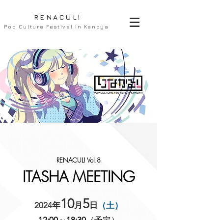
RENACUL!
Pop Culture Festival in Kanoya
RENACUL! Vol.8
ITASHA
MEETING
10
5
2024年
月
日
（土）