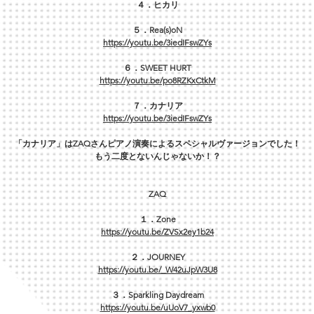
４．ヒカリ
５．Rea(s)oN
https://youtu.be/3iedIFswZYs
６．SWEET HURT
https://youtu.be/po8RZKxCtkM
７．カナリア
https://youtu.be/3iedIFswZYs
「カナリア」はZAQさんピアノ演奏によるスペシャルヴァージョンでした！
もう二度とないんじゃないか！？
ZAQ
１．Zone
https://youtu.be/ZVSx2ey1b24
２．JOURNEY
https://youtu.be/_W42uJpW3U8
３．Sparkling Daydream
https://youtu.be/uUoV7_yxwb0