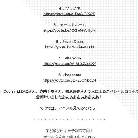
４．ソラノネ
https://youtu.be/eLDcGIFJXOE
５．カーストルーム
https://youtu.be/lOGwN-W1fpM
６．Seven Doors
https://youtu.be/NHii46IQ3d0
７．Alteration
https://youtu.be/W_BL0XMcCXY
８．hopeness
https://youtu.be/BDF25ONbdD4
ven Doors」はZAQさん、赤﨑千夏さん、福原綾香さん３人によるスペシャルコラボ
念願叶いましたああああああああああ！
ではでは、アニメも見てみてねっ！
​・・・・・・・・・・・・・・・・・・・・
何が飛び出すか予測不可能！
​オール鹿児島で繰り広げられる