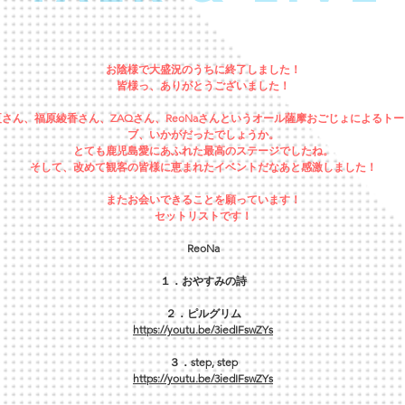
お陰様で大盛況のうちに終了しました！
皆様っ、ありがとうございました！
さん、福原綾香さん、ZAQさん、ReoNaさんというオール薩摩おごじょによるト
ブ、いかがだったでしょうか。
とても鹿児島愛にあふれた最高のステージでしたね。
そして、改めて観客の皆様に恵まれたイベントだなあと感激しました！
またお会いできることを願っています！
セットリストです！
ReoNa
１．おやすみの詩
２．ピルグリム
https://youtu.be/3iedIFswZYs
３．step, step
https://youtu.be/3iedIFswZYs