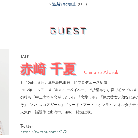
＞
迷惑行為の禁止
（PDF）
GUEST
TALK
赤﨑 千夏
Chinatsu Akasaki
8月10日生まれ。鹿児島県出身。
81プロデュース所属。
2012年にTVアニメ『キルミーベイベー』で折部やすな役で初めての
の後も『中二病でも恋がしたい!』『恋愛ラボ』『俺の彼女と幼なじみ
そ』『ハイスコアガール』『ソード・アート・オンライン オルタナテ
人気作・話題作に出演中。
​趣味・特技は歌。
Twitter
h
ttps://twitter.com/R172