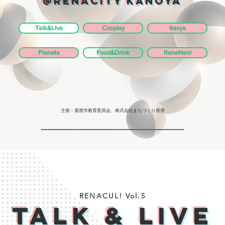
@RenaCity KANOYA
Talk&Live
Cosplay
Itasya
Planeta
Food&Drink
RenaNeo!
主催：鹿屋市教育委員会、株式会社まちづくり鹿屋
RENACUL! Vol.5
TALK & LIVE