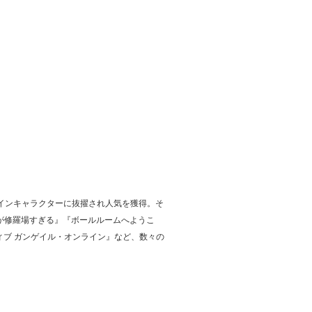
メインキャラクターに抜擢され人気を獲得。そ
が修羅場すぎる』『ボールルームへようこ
ィブ ガンゲイル・オンライン』など、数々の