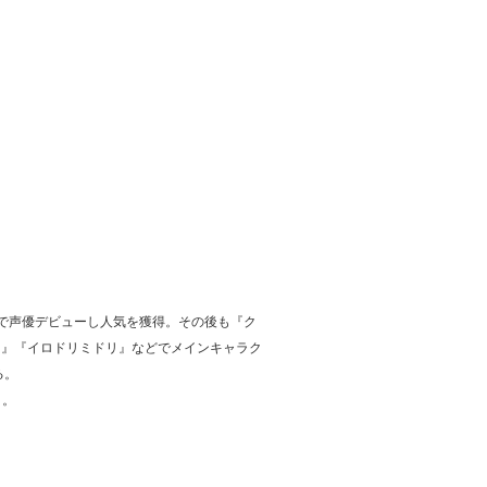
役で声優デビューし人気を獲得。その後も『ク
ムート』『イロドリミドリ』などでメインキャラク
る。
ト。