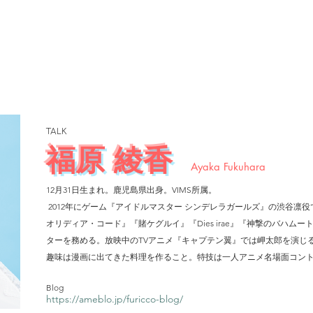
TALK
福原 綾香
Ayaka Fukuhara
12月31日生まれ。鹿児島県出身。VIMS所属。
2012年にゲーム『アイドルマスター シンデレラガールズ』の渋谷凛
オリディア・コード』『賭ケグルイ』『Dies irae』『神撃のバハ
ターを務める。放映中のTVアニメ『キャプテン翼』では岬太郎を演じ
趣味は漫画に出てきた料理を作ること。特技は一人アニメ名場面コン
Blog
https://ameblo.jp/furicco-blog/