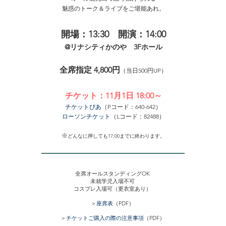
​魅惑のトーク＆ライブをご堪能あれ。
開場：13:30 開演：14:00
@リナシティかのや 3Fホール
全席指定 4,800円
（当日500円UP）
​チケット：11月1日 18:00～
チケットぴあ
（Pコード：640-642）
ローソンチケット
（Lコード：82488）
​※
どんなに押しても17:00までに終わります。
全席オールスタンディングOK
​未就学児入場不可
​コスプレ入場可（更衣室あり）
＞
座席表
（PDF）
＞
チケットご購入の際の注意事項
（PDF）