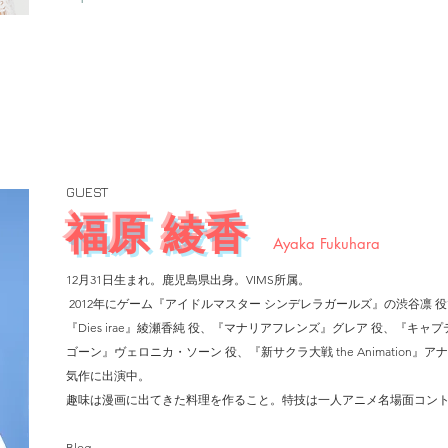
GUEST
福原 綾香
Ayaka Fukuhara
12月31日生まれ。鹿児島県出身。VIMS所属。
2012年にゲーム『アイドルマスター シンデレラガールズ』の渋谷凛
『Dies irae』綾瀬香純 役、『マナリアフレンズ』グレア 役、『キャプテン
ゴーン』ヴェロニカ・ソーン 役、『新サクラ大戦 the Animation
気作に出演中。
趣味は漫画に出てきた料理を作ること。特技は一人アニメ名場面コン
Blog