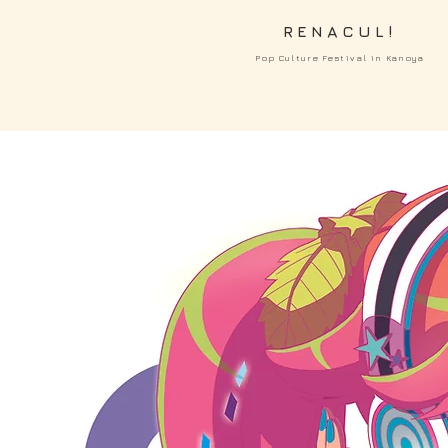
RENACUL!
Pop Culture Festival in Kanoya