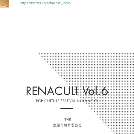
https://twitter.com/hakase_iosys
RENACUL! Vol.6
POP CULTURE FESTIVAL IN KANOYA
主催
鹿屋市教育委員会