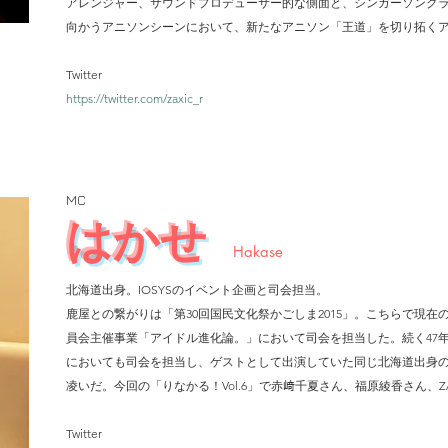
アレンジャー、サウンドプロデューサー的な側面と、シンガーソング
向かうアニソンシーンにおいて、新たなアニソン「王道」を切り拓く
Twitter
https://twitter.com/zaxic_r
MC
はかせ
Hakase
北海道出身。IOSYSのイベント企画と司会担当。
鹿屋との繋がりは「第30回国民文化祭かごしま2015」。こちらで現
員会主催事業「アイドル進化論。」において司会を担当した。続く47年ぶ
においても司会を担当し、ゲストとして出演していた同じ北海道出身のR
凌いだ。今回の「りなかる！Vol.6」で赤﨑千夏さん、福原綾香さん、
Twitter