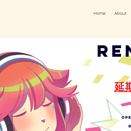
Home
About
RE
延
OPE