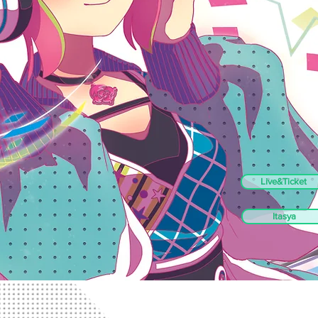
Live&Ticket
Itasya