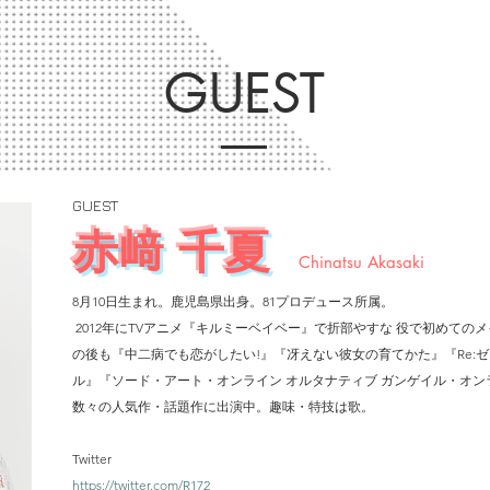
GUEST
GUEST
赤﨑 千夏
Chinatsu Akasaki
8月10日生まれ。鹿児島県出身。81プロデュース所属。
2012年にTVアニメ『キルミーベイベー』で折部やすな 役で初めて
の後も『中二病でも恋がしたい!』『冴えない彼女の育てかた』『Re:
ル』『ソード・アート・オンライン オルタナティブ ガンゲイル・オ
数々の人気作・話題作に出演中。​趣味・特技は歌。
Twitter
https://twitter.com/R172