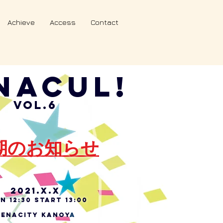
Achieve
Access
Contact
NACUL!
VOL.6
期のお知らせ
2021.X.X
N 12:30 START 13:00
RENACITY KANOY
A