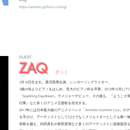
https://ameblo.jp/furicco-blog/
GUEST
ZAQ
ざっく
3月16日生まれ。鹿児島県出身。シンガーソングライター。
3歳の頃よりピアノをはじめ、音大のピアノ科を卒業。2012年10月にT
「Sparkling Daydream」でメジャーデビュー。その後も、『よ
行隊』など多くのアニメ主題歌を担当する。
2017年には日本最大級のアニメイベント「Animelo Summer Li
を手がけ、アーティストとしてだけでなくクリエイターとしても唯一
垣根を越え、内田真礼や新田恵海など多くのアーティストに楽曲提供