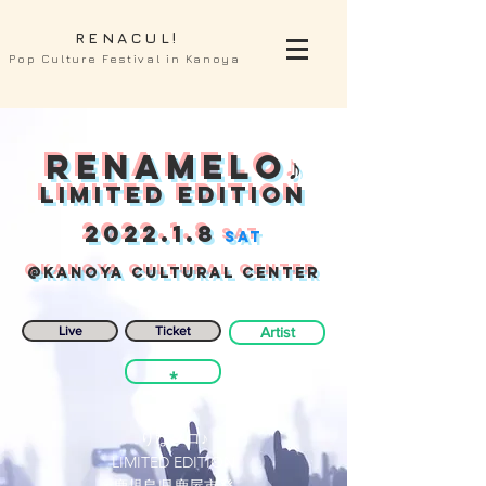
RENACUL!
Pop Culture Festival in Kanoya
RENAmelo♪
LIMITED EDITION
2022.1.8
sat
@KANOYA Cultural center
Live
Ticket
Artist
⁎
りなメロ♪
LIMITED EDITION