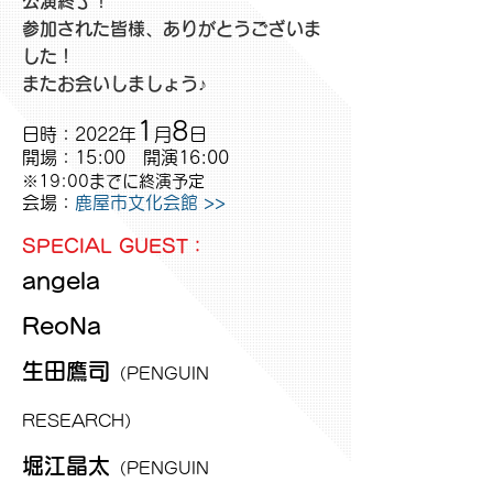
公演終了！
参加された皆様、ありがとうございま
した！
またお会いしましょう♪
1
8
日時：2022年
月
日
開場：15:00 開演16:00
​​※19:00までに終演予定
会場：
鹿屋市文化会館 >>
SPECIAL GUEST：
angela​
ReoNa
生田鷹司
（PENGUIN
RESEARCH）
堀江晶太
（PENGUIN