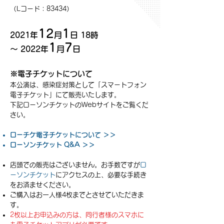
（Lコード：83434）
12
1
2021年
月
日 18時
1
7
～ 2022年
月
日
※電子チケットについて
本公演は、感染症対策として「スマートフォン
電子チケット」にて販売いたします。
下記ローソンチケットのWebサイトをご覧くだ
さい。
ローチケ電子チケットについて ＞＞
ローソンチケット Q&A ＞＞
店頭での販売はございません。お手数ですが
ロ
ーソンチケット
にアクセスの上、必要な手続き
をお済ませください。
​ご購入はお一人様4枚までとさせていただきま
す。
2枚以上お申込みの方は、同行者様のスマホに