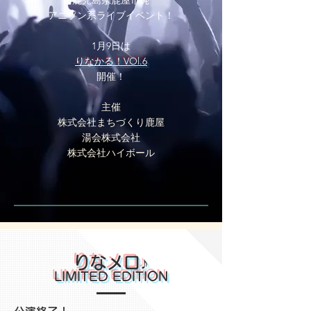
​鹿児島県鹿屋市発
​アニソン系ライブイベント！
1月9日は
りなかる！VOl.6
開催！
主催
株式会社まちづくり鹿屋
湯会株式会社
​株式会社ハイボール
りなメロ♪
LIMITED EDITION