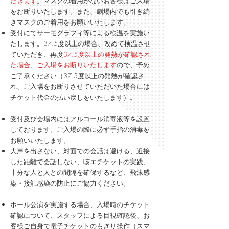
だきます
。マスクの着用がないお客様はご来場
をお断りいたします。また、劇場内でも引き続
きマスクのご着用をお願いいたします。
受付にてサーモグラフィ等による検温を実施い
たします。37.5度以上の場合、改めて検温させ
ていただき、再度
37.5度以上の発熱が確認され
た場合、ご入場をお断りいたします
ので、予め
ご了承ください（
​37.5度以上の発熱が確認さ
れ、
ご入場をお断りさせていただいた場合には
チケット代金の払い戻しをいたします）。
受付及び会場内にはアルコール消毒液等を設置
しております。ご入場の際に必ず手指の消毒を
お願いいたします。
大声を出さない、対面での会話は避ける、近接
した距離で会話しない、咳エチケットの実践、
十分な人と人との間隔を確保するなど、飛沫感
染・接触感染の防止にご協力ください。
ホール公演を実施する場合、入場時のチケット
確認について、スタッフによる目視確認後、お
客様ご自身で電子チケットのもぎり操作（スマ